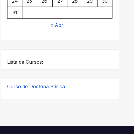
24
25
26
27
28
29
30
31
« Abr
Lista de Cursos:
Curso de Doctrina Básica